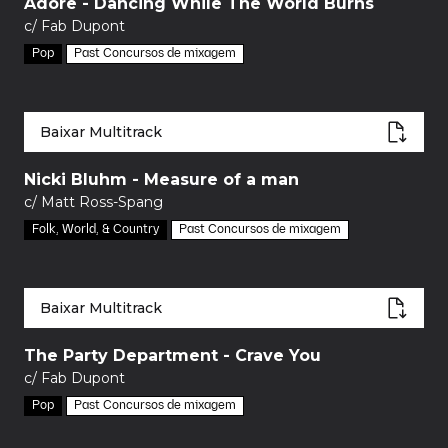
Adore - Dancing While The World Burns
c/ Fab Dupont
Pop
Past Concursos de mixagem
Baixar Multitrack
Nicki Bluhm - Measure of a man
c/ Matt Ross-Spang
Folk, World, & Country
Past Concursos de mixagem
Baixar Multitrack
The Party Department - Crave You
c/ Fab Dupont
Pop
Past Concursos de mixagem