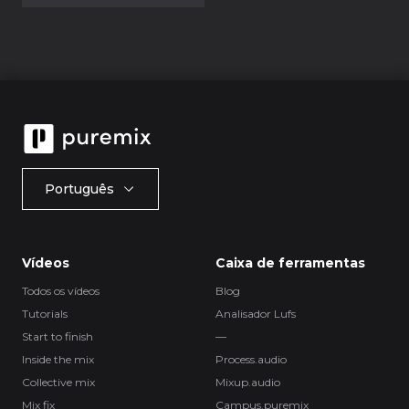
Português
Vídeos
Caixa de ferramentas
Todos os vídeos
Blog
Tutorials
Analisador Lufs
Start to finish
—
Inside the mix
Process.audio
Collective mix
Mixup.audio
Mix fix
Campus.puremix