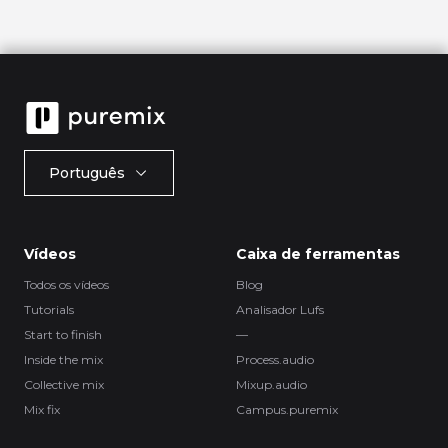
Português
Vídeos
Caixa de ferramentas
Todos os vídeos
Blog
Tutorials
Analisador Lufs
Start to finish
—
Inside the mix
Process.audio
Collective mix
Mixup.audio
Mix fix
Campus.puremix