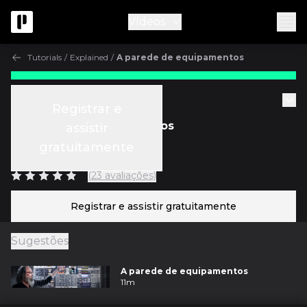
Vídeos
Tutorials
/
Explained
/
A parede de equipamentos
Gratuito
Tutorials
Registrar e
A parede de equipamentos
assistir
gratuitamente
c/
Andrew Scheps
(23 avaliações)
Registrar e assistir gratuitamente
Sugestões
A parede de equipamentos
11m