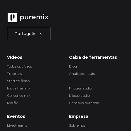
Português
Vídeos
Caixa de ferramentas
Todos os vídeos
Blog
Tutorials
Analisador Lufs
Start to finish
—
Inside the mix
Process.audio
Collective mix
Mixup.audio
Mix fix
Campus.puremix
Eventos
Empresa
Livestreams
Sobre nós