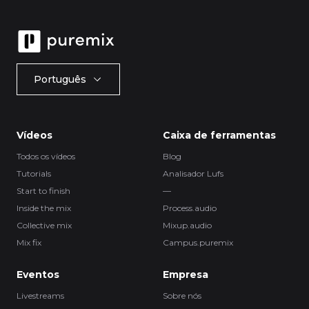
Português
Vídeos
Caixa de ferramentas
Todos os vídeos
Blog
Tutorials
Analisador Lufs
Start to finish
—
Inside the mix
Process.audio
Collective mix
Mixup.audio
Mix fix
Campus.puremix
Eventos
Empresa
Livestreams
Sobre nós