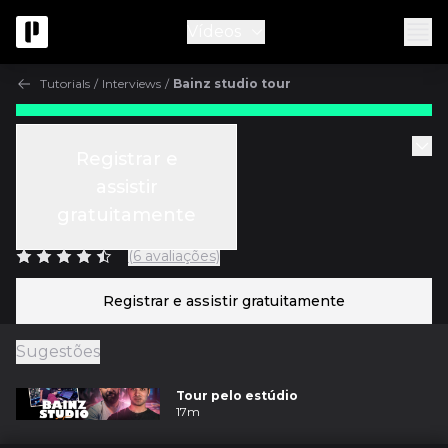
Vídeos
Tutorials
/
Interviews
/
Bainz studio tour
Gratuito
Tutorials
Registrar e
Bainz studio tour
assistir
gratuitamente
c/
Bainz
(6 avaliações)
Registrar e assistir gratuitamente
Sugestões
Tour pelo estúdio
17m