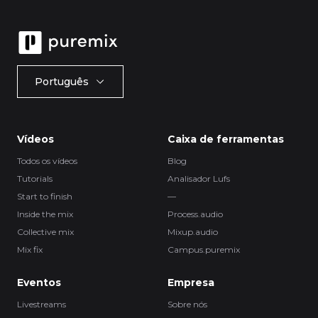
Português
Vídeos
Caixa de ferramentas
Todos os vídeos
Blog
Tutorials
Analisador Lufs
Start to finish
—
Inside the mix
Process.audio
Collective mix
Mixup.audio
Mix fix
Campus.puremix
Eventos
Empresa
Livestreams
Sobre nós