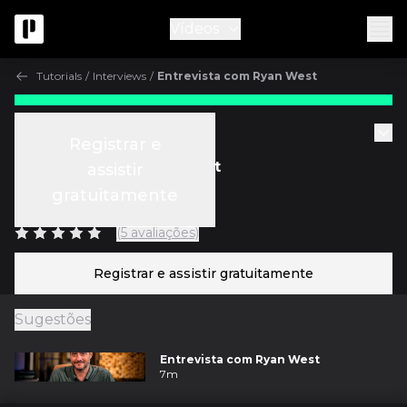
Vídeos
Tutorials
/
Interviews
/
Entrevista com Ryan West
Gratuito
Tutorials
Registrar e
Entrevista com Ryan West
assistir
gratuitamente
c/
Ryan West
(5 avaliações)
Registrar e assistir gratuitamente
Sugestões
Entrevista com Ryan West
7m