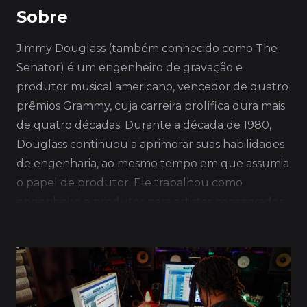
Sobre
Jimmy Douglass (também conhecido como The
Senator) é um engenheiro de gravação e
produtor musical americano, vencedor de quatro
prêmios Grammy, cuja carreira prolífica dura mais
de quatro décadas. Durante a década de 1980,
Douglass continuou a aprimorar suas habilidades
de engenharia, ao mesmo tempo em que assumia
o papel de produtor. Ele trabalhou como
engenheiro e produtor para artistas consagrados,
incluindo The Rolling Stones, Slave, Odyssey,
Roxy Music e Gang of Four. Atualmente, ele
continua a mostrar sua versatilidade ao se manter
atualizado, tirando proveito de seus anos de
experiência. Douglass é mais conhecido por trazer