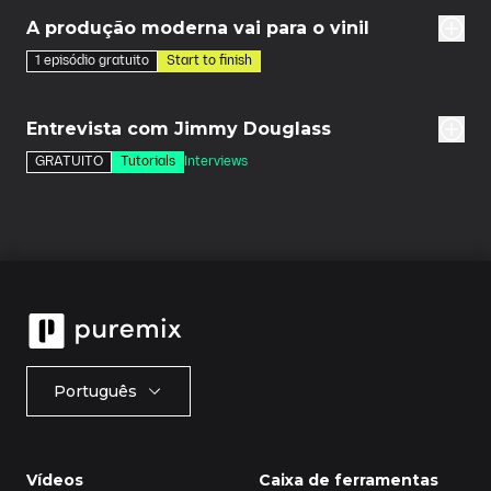
A produção moderna vai para o vinil
1 episódio gratuito
Start to finish
7m
Entrevista com Jimmy Douglass
GRATUITO
Tutorials
Interviews
Português
Vídeos
Caixa de ferramentas