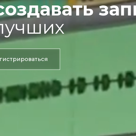
 создавать за
 лучших
гистрироваться