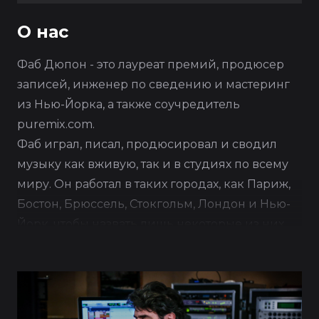
О нас
Фаб Дюпон - это лауреат премий, продюсер
записей, инженер по сведению и мастеринг
из Нью-Йорка, а также соучредитель
puremix.com.
Фаб играл, писал, продюсировал и сводил
музыку как вживую, так и в студиях по всему
миру. Он работал в таких городах, как Париж,
Бостон, Брюссель, Стокгольм, Лондон и Нью-
Йорк, чтобы назвать лишь некоторые из них.
У него есть собственная студия под
названием FLUX Studios в Ист Виллидже Нью-
Йорка.
Фаб получил множество наград по всему