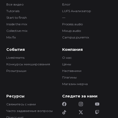
Все видео
Блог
Tutorials
LUFS Анализатор
Start to finish
—
Inside the mix
Process.audio
Collective mix
Mixup.audio
Mix fix
Campus.puremix
События
Компания
Livestreams
О нас
Конкурсы микширования
Цены
Розыгрыши
Наставники
Плагины
Магазин мерча
Ресурсы
Следите за нами
Свяжитесь с нами
Часто задаваемые вопросы
Пресс-кит