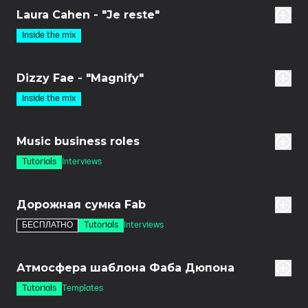
Laura Cahen - "Je reste"
Inside the mix
дов
Dizzy Fae - "Magnify"
Inside the mix
дов
Music business roles
Tutorials
Interviews
8м
Дорожная сумка Fab
БЕСПЛАТНО
Tutorials
Interviews
дов
Атмосфера шаблона Фаба Дюпона
Tutorials
Templates