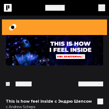
Видео
Filters
Новейшие
дов
This is how feel inside с Эндрю Шепсом
с Andrew Scheps