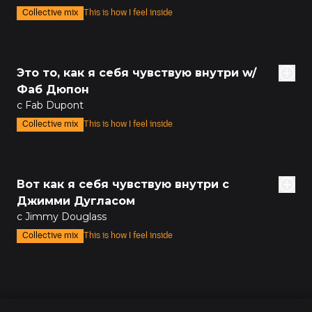
Collective mix
This is how I feel inside
дов
Это то, как я себя чувствую внутри w/
Фаб Дюпон
с Fab Dupont
Collective mix
This is how I feel inside
54м
Вот как я себя чувствую внутри с
Джимми Дугласом
с Jimmy Douglass
Collective mix
This is how I feel inside