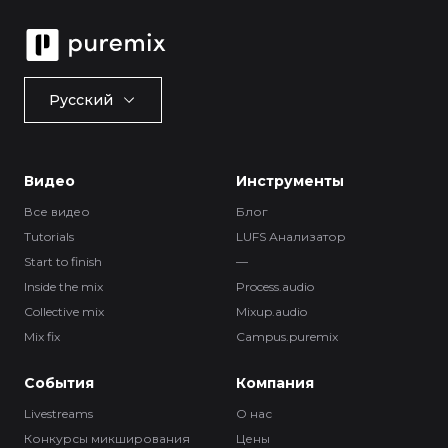
Русский
Видео
Инструменты
Все видео
Блог
Tutorials
LUFS Анализатор
Start to finish
—
Inside the mix
Process.audio
Collective mix
Mixup.audio
Mix fix
Campus.puremix
События
Компания
Livestreams
О нас
Конкурсы микширования
Цены