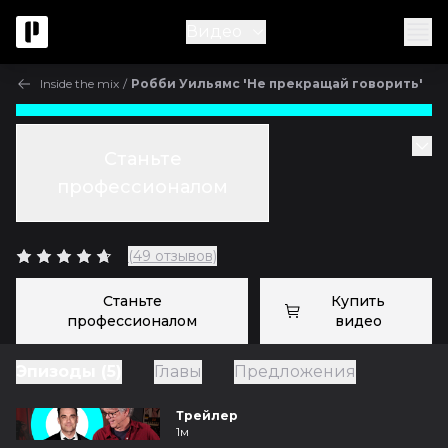
Видео
Inside the mix
/
Робби Уильямс 'Не прекращай говорить'
Inside the mix
Станьте
Эпизод 4
профессионалом
с
John Paterno
(49 отзывов)
Станьте
Купить
профессионалом
видео
Эпизоды (5)
Главы
Предложения
Трейлер
1м