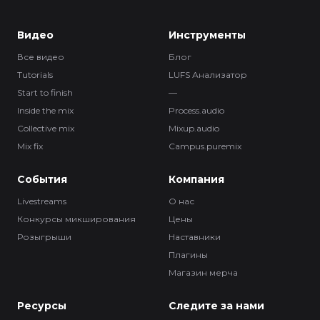
Видео
Инструменты
Все видео
Блог
Tutorials
LUFS Анализатор
Start to finish
—
Inside the mix
Process.audio
Collective mix
Mixup.audio
Mix fix
Campus.puremix
События
Компания
Livestreams
О нас
Конкурсы микширования
Цены
Розыгрыши
Наставники
Плагины
Магазин мерча
Ресурсы
Следите за нами