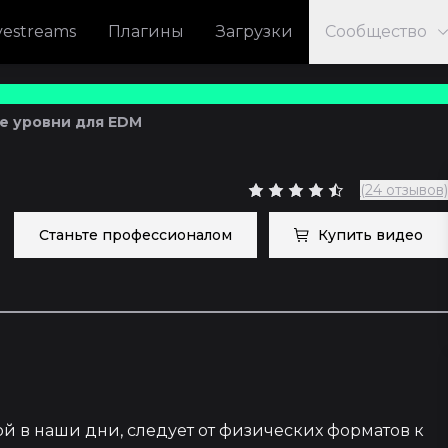
vestreams
Плагины
Загрузки
Сообщество
е уровни для EDM
(24 отзывов)
Станьте профессионалом
Купить видео
1
й в наши дни, следует от физических форматов к