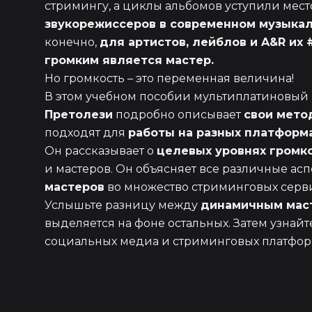
стримингу, а циклы альбомов уступили мест
звукорежиссеров в современном музыка
конечно,
для артистов, лейблов и A&R их 
громким является мастер.
Но громкость – это переменная величина!
В этом учебном пособии мультиплатиновы
Претолези
подробно описывает
свои мето
подходят для
работы на разных платформа
Он рассказывает о
целевых уровнях громк
и мастеров. Он объясняет все различные ас
мастеров
во множество стриминговых сер
Услышьте разницу между
динамичным маст
выделяется на фоне остальных. Затем узнайт
социальных медиа и стриминговых платфор