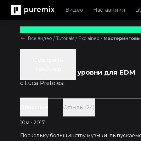
Видео
Наставники
Li
Все видео
/
Tutorials
/
Explained
/
Мастеринговы
Смотреть
Tutorials
трейлер
Мастеринговые уровни для EDM
с
Luca Pretolesi
Отзывы (24)
Описание
10м • 2017
Поскольку большинству музыки, выпускаемо