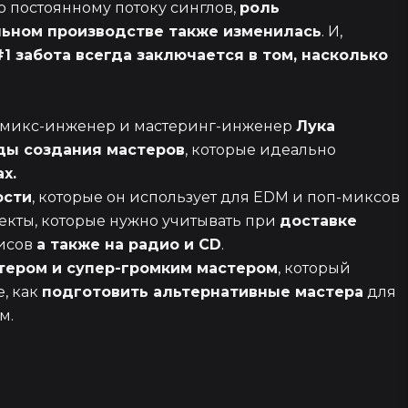
о постоянному потоку синглов,
роль
5
льном производстве также изменилась
. И,
#1 забота всегда заключается в том, насколько
2 эпизод
й микс-инженер и мастеринг-инженер
Лука
ды создания мастеров
, которые идеально
2 эпизод
х.
ости
, которые он использует для EDM и поп-миксов
пекты, которые нужно учитывать при
доставке
1
висов
а также на радио и CD
.
ером и супер-громким мастером
, который
е, как
подготовить альтернативные мастера
для
5 эпизод
м.
1ч 3