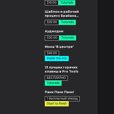
микширования и
$19.00
Tutorials
рабочий процесс
1м
Шаблон и рабочий
процесс Брайана
Монкарца
$29.00
Tutorials
ов
Аудиодни
$30.00
Tutorials
ов
Мона 'В центре'
$49.00
Inside the mix
4м
13 лучших горячих
клавиш в Pro Tools
БЕСПЛАТНО
Tutorials
ов
Панк Панк Панк!
1 бесплатный эпизод
Start to finish
3м
Пластиковые дни