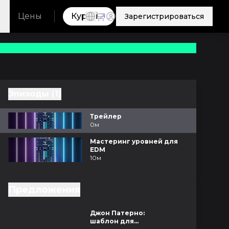
Цены
Курсы
Зарегистрироваться
Эпизоды (1)
Трейлер
0м
Мастеринг уровней для
EDM
10м
Предложения
8м
Джон Патерно:
шаблон для