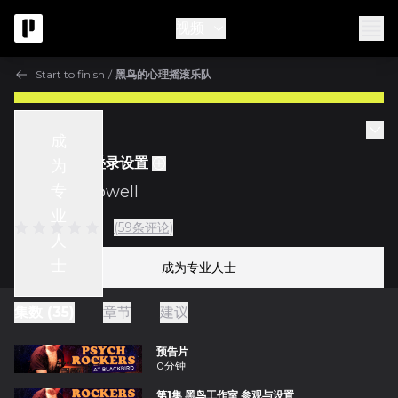
视频
Start to finish
/
黑鸟的心理摇滚乐队
Start to finish
成
第10集 吉他叠录设置
为
专
与
Vance Powell
业
(59条评论)
人
士
成为专业人士
集数 (35)
章节
建议
预告片
0分钟
第1集 黑鸟工作室 参观与设置