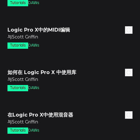
Tutorials
DAWs
分钟
Logic Pro X中的MIDI编辑
与Scott Griffin
Tutorials
DAWs
分钟
如何在 Logic Pro X 中使用库
与Scott Griffin
Tutorials
DAWs
分钟
在Logic Pro X中使用混音器
与Scott Griffin
Tutorials
DAWs