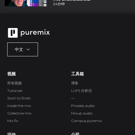
24分钟
中文
视频
工具箱
所有视频
博客
Tutorials
LUFS 分析仪
Start to finish
—
Inside the mix
Process.audio
Collective mix
Mixup.audio
Mix fix
Campus.puremix
活动
公司