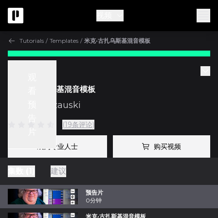
视频
Tutorials
/
Templates
/
米克·古扎乌斯基混音模板
Tutorials
观
米克·古扎乌斯基混音模板
看
预
与
Mick Guzauski
告
(19条评论)
片
成为专业人士
购买视频
集数 (1)
建议
预告片
0分钟
米克·古扎斯基混音模板