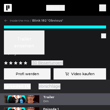
Videos
Inside the mix
/
Blink 182 'Obvious'
Inside the mix
Trailer
Blink 182 'Obvious'
ansehen
m/
Ryan Hewitt
(30 Bewertungen)
Profi werden
Video kaufen
Episoden (4)
Vorschläge
Trailer
0m
Episode 1