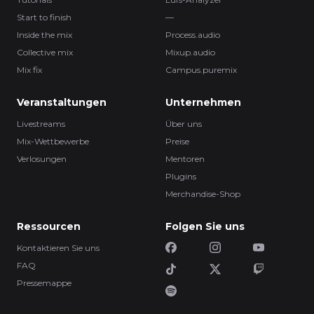
Start to finish
—
Inside the mix
Process.audio
Collective mix
Mixup.audio
Mix fix
Campus.puremix
Veranstaltungen
Unternehmen
Livestreams
Über uns
Mix-Wettbewerbe
Preise
Verlosungen
Mentoren
Plugins
Merchandise-Shop
Ressourcen
Folgen Sie uns
Kontaktieren Sie uns
FAQ
Pressemappe