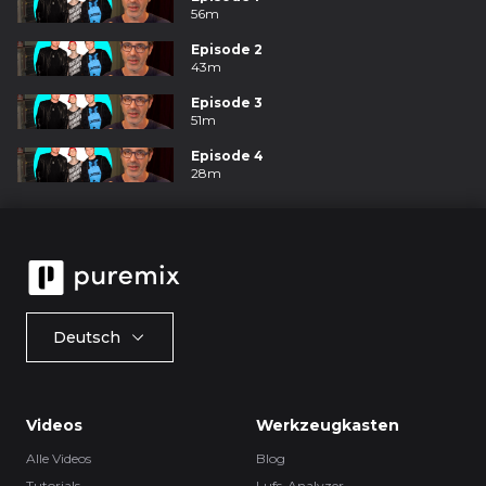
56m
Episode 2
43m
Episode 3
51m
Episode 4
28m
Deutsch
Videos
Werkzeugkasten
Alle Videos
Blog
Tutorials
Lufs-Analyzer