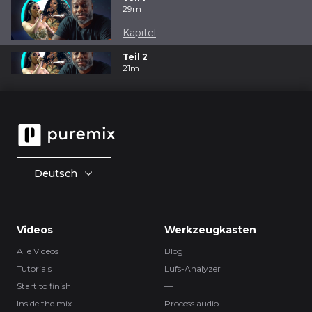
29m
Kapitel
Teil 2
21m
Deutsch
Videos
Werkzeugkasten
Alle Videos
Blog
Tutorials
Lufs-Analyzer
Start to finish
—
Inside the mix
Process.audio