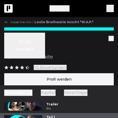
Videos
Inside the mix
/
Leslie Brathwaite mischt "W.A.P."
Inside the mix
Profi
Teil 1
werden
m/
Leslie Brathwaite
(16 Bewertungen)
Profi werden
Episoden (2)
Kapitel
Vorschläge
Trailer
1m
Teil 1