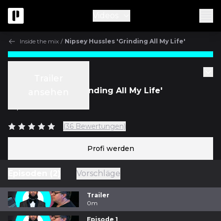
Videos
Inside the mix
/
Nipsey Hussles 'Grinding All My Life'
Inside the mix
Trailer
Nipsey Hussles 'Grinding All My Life'
ansehen
m/
Rich Keller
(36 Bewertungen)
Profi werden
Episoden (2)
Vorschläge
Trailer
0m
Episode 1