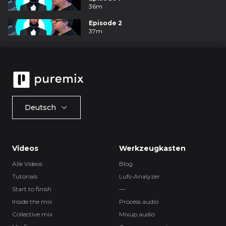
36m
Episode 2
37m
Deutsch
Videos
Werkzeugkasten
Alle Videos
Blog
Tutorials
Lufs-Analyzer
Start to finish
—
Inside the mix
Process.audio
Collective mix
Mixup.audio