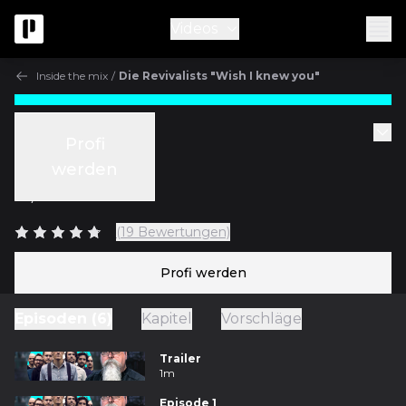
Videos
Inside the mix
/
Die Revivalists "Wish I knew you"
Inside the mix
Profi
Episode 2
werden
m/
Vance Powell
(19 Bewertungen)
Profi werden
Episoden (6)
Kapitel
Vorschläge
Trailer
1m
Episode 1