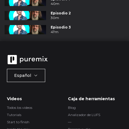
40m
Episodio 2
30m
Episodio 3
47m
Español
Videos
Caja de herramientas
Todos los videos
Blog
Tutorials
Analizador de LUFS
Start to finish
—