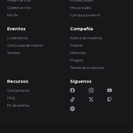
Inside the mix
Process.audio
Collective mix
Mixup.audio
Mix fix
Campus.puremix
Eventos
Compañía
Livestreams
Acerca de nosotros
Concursos de mezcla
Precios
Sorteos
Mentores
Plugins
Tienda de productos
Recursos
Síguenos
Contáctanos
FAQ
Kit de prensa