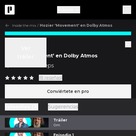
Videos
Inside the mix
/
Hozier 'Movement' en Dolby Atmos
Inside the mix
Ver
Hozier 'Movement' en Dolby Atmos
tráiler
c/
Andrew Scheps
(8 reseñas)
Conviértete en pro
Episodios (3)
Sugerencias
Tráiler
0m
Episodio 1