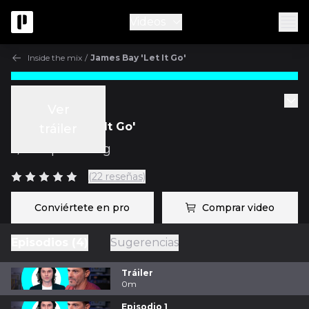
Videos
Inside the mix
/
James Bay 'Let It Go'
Inside the mix
Ver
James Bay 'Let It Go'
tráiler
c/
Jacquire King
(22 reseñas)
Conviértete en pro
Comprar video
Episodios (4)
Sugerencias
Tráiler
0m
Episodio 1