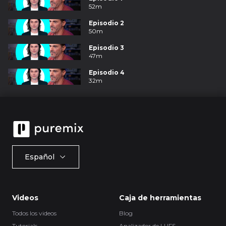
52m
Episodio 2
50m
Episodio 3
47m
Episodio 4
32m
Español
Videos
Caja de herramientas
Todos los videos
Blog
Tutorials
Analizador de LUFS