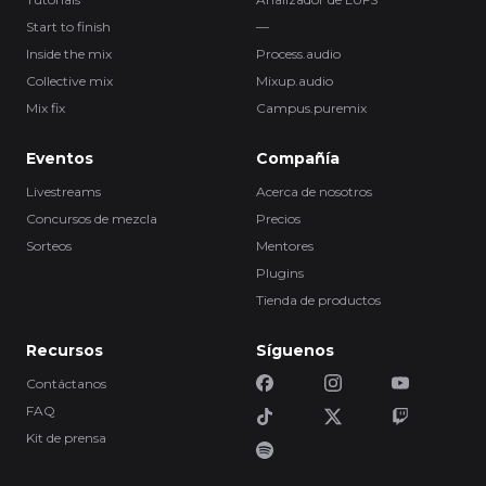
Start to finish
—
Inside the mix
Process.audio
Collective mix
Mixup.audio
Mix fix
Campus.puremix
Eventos
Compañía
Livestreams
Acerca de nosotros
Concursos de mezcla
Precios
Sorteos
Mentores
Plugins
Tienda de productos
Recursos
Síguenos
Contáctanos
FAQ
Kit de prensa