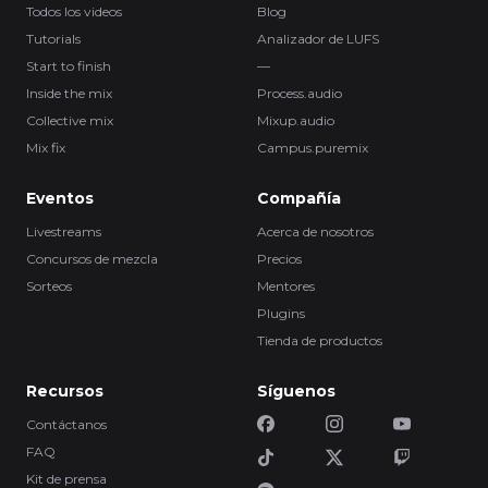
Todos los videos
Blog
Tutorials
Analizador de LUFS
Start to finish
—
Inside the mix
Process.audio
Collective mix
Mixup.audio
Mix fix
Campus.puremix
Eventos
Compañía
Livestreams
Acerca de nosotros
Concursos de mezcla
Precios
Sorteos
Mentores
Plugins
Tienda de productos
Recursos
Síguenos
Contáctanos
FAQ
Kit de prensa