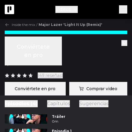
Videos
Inside the mix
/
Major Lazer 'Light It Up (Remix)'
Inside the mix
Conviértete
Episodio 4
en pro
c/
Luca Pretolesi
(49 reseñas)
Conviértete en pro
Comprar video
Episodios (4)
Capítulos
Sugerencias
Tráiler
0m
Episodio 1