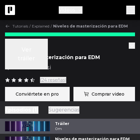
Videos
Tutorials
/
Explained
/
Niveles de masterización para EDM
Tutorials
Ver
Niveles de masterización para EDM
tráiler
c/
Luca Pretolesi
(24 reseñas)
Conviértete en pro
Comprar video
Episodios (1)
Sugerencias
Tráiler
0m
Niveles de masterización para EDM