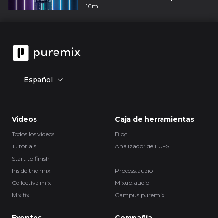
10m
Español
Videos
Caja de herramientas
Todos los videos
Blog
Tutorials
Analizador de LUFS
Start to finish
—
Inside the mix
Process.audio
Collective mix
Mixup.audio
Mix fix
Campus.puremix
Eventos
Compañía