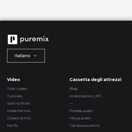
Italiano
Video
Cassetta degli attrezzi
Tutti i video
Blog
Tutorials
Analizzatore LUFS
Start to finish
—
Inside the mix
Process.audio
Collective mix
Mixup.audio
Mix fix
Campus.puremix