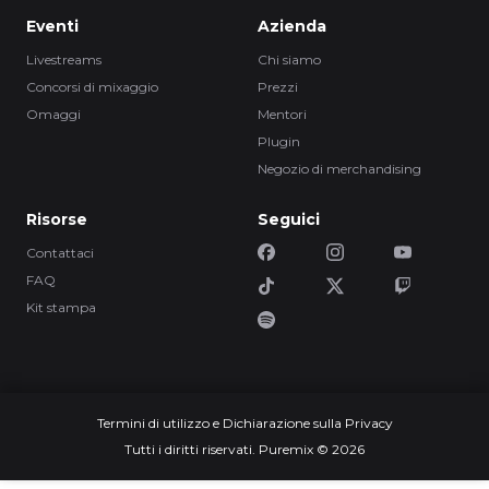
Eventi
Azienda
Livestreams
Chi siamo
Concorsi di mixaggio
Prezzi
Omaggi
Mentori
Plugin
Negozio di merchandising
Risorse
Seguici
Contattaci
FAQ
Kit stampa
Termini di utilizzo e Dichiarazione sulla Privacy
Tutti i diritti riservati. Puremix © 2026