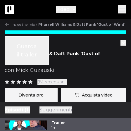
Video
Inside the mix
/
Pharrell Williams & Daft Punk 'Gust of Wind'
Inside the mix
Guarda
Pharrell Williams & Daft Punk 'Gust of
il trailer
Wind'
con
Mick Guzauski
(81 recensioni)
Diventa pro
Acquista video
Episodi (1)
Suggerimenti
Trailer
1m