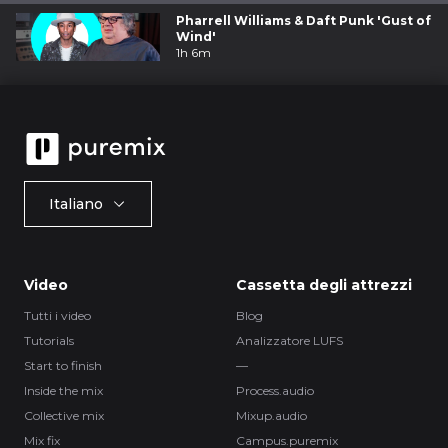
Pharrell Williams & Daft Punk 'Gust of
Wind'
1h 6m
Italiano
Video
Cassetta degli attrezzi
Tutti i video
Blog
Tutorials
Analizzatore LUFS
Start to finish
—
Inside the mix
Process.audio
Collective mix
Mixup.audio
Mix fix
Campus.puremix