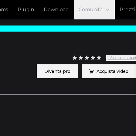
eams
Plugin
Download
Comunità
Prezzi
(12 recensioni)
Diventa pro
Acquista video