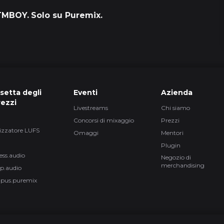
TMBOY.
Solo su Puremix.
16
24
setta degli
Eventi
Azienda
19
rezzi
Livestreams
Chi siamo
Concorsi di mixaggio
Prezzi
izzatore LUFS
Omaggi
Mentori
57
Plugin
ess.audio
Negozio di
merchandising
p.audio
1
pus.puremix
2 episo