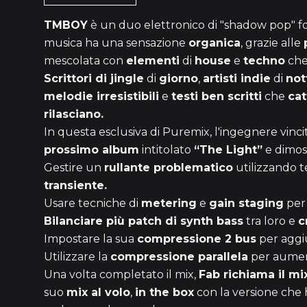
TMBOY
è un duo elettronico di "shadow pop" 
musica ha una sensazione
organica
, grazie alle
mescolata con
elementi
di
house
e
techno
che
Scrittori di jingle
di
giorno
,
artisti indie
di
not
melodie irresistibili
e
testi ben scritti
che
cat
rilasciano.
In questa esclusiva di Puremix, l'ingegnere vin
prossimo album
intitolato
“The Light”
e dimos
Gestire un
rullante problematico
utilizzando 
transiente.
Usare tecniche di
metering
e
gain staging
pe
Bilanciare più patch di synth bass
tra loro e
c
Impostare la sua
compressione 2 bus
per agg
Utilizzare la
compressione parallela
per aumen
Una volta completato il mix,
Fab richiama il mi
suo
mix al volo
,
in the box
con la versione che 