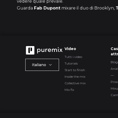
vedere quale prevale.
Guarda
Fab Dupont
mixare il duo di Brooklyn,
Video
Cas
att
Tutti i video
Blog
Tutorials
Italiano
Anal
Start to finish
—
Inside the mix
Proc
Collective mix
Mixu
Mix fix
Cam