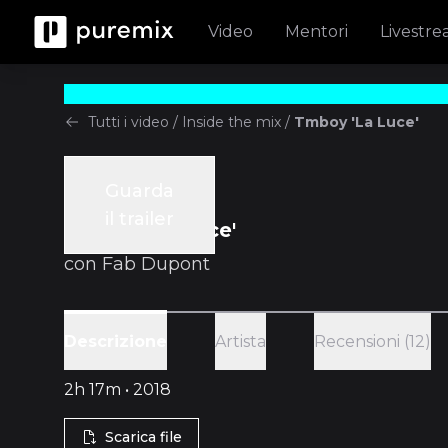
Video
Mentori
Livestr
Tutti i video
/
Inside the mix
/
Tmboy 'La Luce'
Guarda
Inside the mix
il trailer
Tmboy 'La Luce'
con
Fab Dupont
Artista
Recensioni (12)
Descrizione
2h 17m • 2018
Scarica file