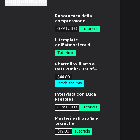
Suggerimenti
3m
Panoramica della
compressione
GRATUITO
Tutorials
di
Il template
dell'atmosfera di
Fab Dupont
Tutorials
6m
Pharrell Williams &
Daft Punk 'Gust of
Wind'
$44.00
Inside the mix
m
Intervista con Luca
Pretolesi
GRATUITO
Tutorials
m
Mastering filosofia e
tecniche
$19.00
Tutorials
m