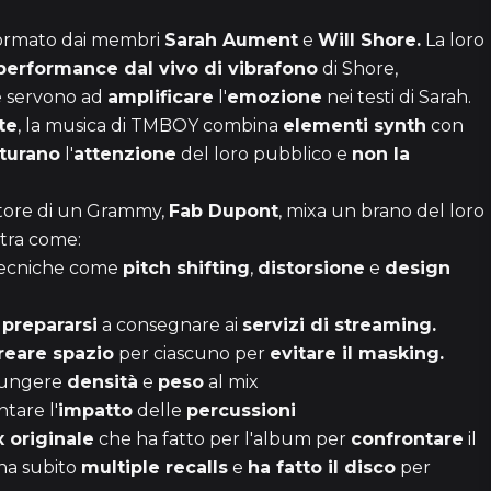
1
formato dai membri
Sarah Aument
e
Will Shore.
La loro
performance dal vivo di vibrafono
di Shore,
 servono ad
amplificare
l'
emozione
nei testi di Sarah.
3 episo
te
, la musica di TMBOY combina
elementi synth
con
turano
l'
attenzione
del loro pubblico e
non la
1h 
citore di un Grammy,
Fab Dupont
, mixa un brano del loro
tra come:
tecniche come
pitch shifting
,
distorsione
e
design
36
r
prepararsi
a consegnare ai
servizi di streaming.
reare spazio
per ciascuno per
evitare il masking.
iungere
densità
e
peso
al mix
34
tare l'
impatto
delle
percussioni
x originale
che ha fatto per l'album per
confrontare
il
ha subito
multiple recalls
e
ha fatto il disco
per
39