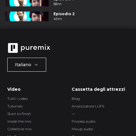
58m
Episodio 2
49m
Italiano
Video
Cassetta degli attrezzi
Tutti i video
Blog
Tutorials
Analizzatore LUFS
Start to finish
—
Inside the mix
Process.audio
Collective mix
Mixup.audio