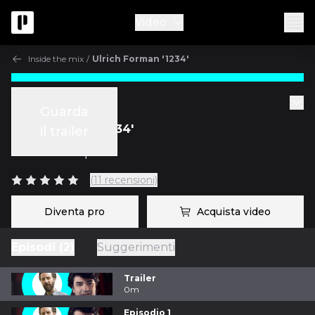
Video
Inside the mix
/
Ulrich Forman '1234'
Inside the mix
Guarda
Ulrich Forman '1234'
il trailer
con
Fab Dupont
(11 recensioni)
Diventa pro
Acquista video
Episodi (2)
Suggerimenti
Trailer
0m
Episodio 1