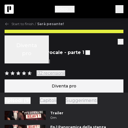
Video
Start to finish
/
Sarà pesante!
Start to finish
Diventa
Ep.4 Produzione vocale - parte 1
pro
con
Vance Powell
(32 recensioni)
Diventa pro
Episodi (9)
Capitoli
Suggerimenti
Trailer
0m
Ep.1 Panoramica della stanza