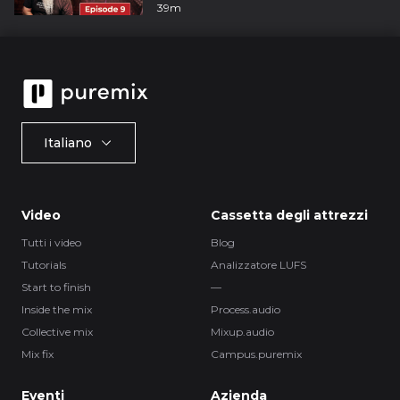
39m
Italiano
Video
Cassetta degli attrezzi
Tutti i video
Blog
Tutorials
Analizzatore LUFS
Start to finish
—
Inside the mix
Process.audio
Collective mix
Mixup.audio
Mix fix
Campus.puremix
Eventi
Azienda