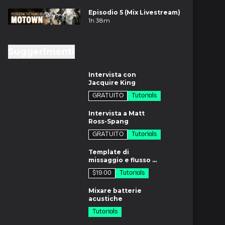
Episodio 5 (Mix Livestream)
1h 38m
Suggerimenti
m
Intervista con
Jacquire King
GRATUITO
Tutorials
m
Intervista a Matt
Ross-Spang
GRATUITO
Tutorials
8m
Template di
missaggio e flusso di
lavoro di John
$19.00
Tutorials
Paterno
di
Mixare batterie
acustiche
Tutorials
5m