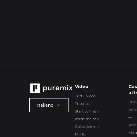
Video
Cas
att
Tutti i video
Blog
Tutorials
Italiano
Anal
Start to finish
—
Inside the mix
Proc
Collective mix
Mixu
Mix fix