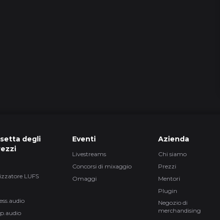
2h 
19
5 episo
16
setta degli
Eventi
Azienda
rezzi
Livestreams
Chi siamo
Concorsi di mixaggio
Prezzi
20
izzatore LUFS
Omaggi
Mentori
Plugin
ess.audio
Negozio di
merchandising
p.audio
38