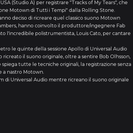
USA (Studio A) per registrare "Tracks of My Tears", che
zone Motown di Tutti i Tempi" dalla Rolling Stone.
hanno deciso di ricreare quel classico suono Motown
Chambers, hanno coinvolto il produttore/ingegnere Fab
 l'incredibile polistrumentista, Louis Cato, per cantare
43
etro le quinte della sessione Apollo di Universal Audio
ricreato il suono originale, oltre a sentire Bob Olhsson,
47
e spiega tutte le tecniche originali, la registrazione senza
ne a nastro Motown.
am di Universal Audio mentre ricreano il suono originale
1
2 episo
1