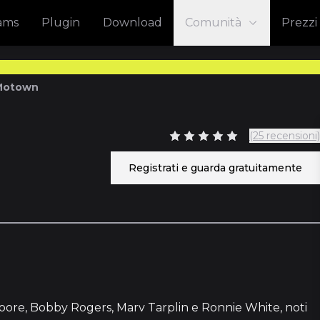
eams
Plugin
Download
Comunità
Prezzi
 Motown
(25 recensioni)
Registrati e guarda gratuitamente
ore, Bobby Rogers, Marv Tarplin e Ronnie White, noti