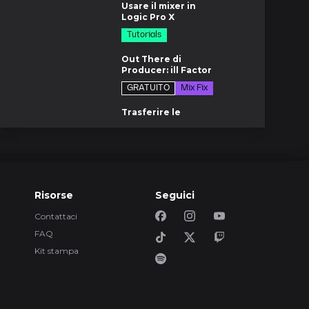
Usare il mixer in
Logic Pro X
Tutorials
6m
Out There di
Producer: ill Factor
GRATUITO
Mix Fix
m
Trasferire le
sessioni di Pro Tools
$19.00
Tutorials
di
Poppy 'Her'
Inside the mix
m
Risorse
Seguici
Tour dello Studio
Contattaci
Southern Grooves
FAQ
GRATUITO
Tutorials
m
Kit stampa
Effetti speciali e
elaborazione
creativa per voci
$17.00
Tutorials
m