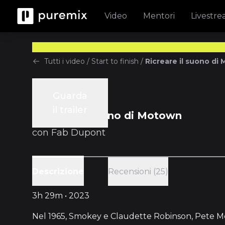
Video
Mentori
Livestr
Tutti i video
/
Start to finish
/
Ricreare il suono di
Guarda
Start to finish
il trailer
Ricreare il suono di Motown
con
Fab Dupont
Recensioni (25)
Descrizione
3h 29m • 2023
Nel 1965, Smokey e Claudette Robinson, Pete Mo