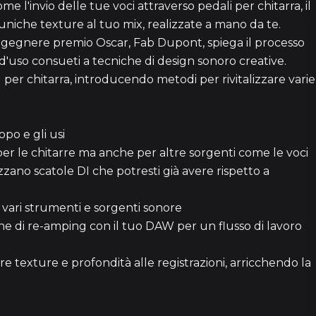
me l'invio delle tue voci attraverso pedali per chitarra, il
6 episo
che texture al tuo mix, realizzate a mano da te.
ingegnere premio Oscar, Fab Dupont, spiega il processo
 d'uso consueti a tecniche di design sonoro creative.
1
g per chitarra, introducendo metodi per rivitalizzare varie
1h 3
po e gli usi
er le chitarre ma anche per altre sorgenti come le voci
zano scatole DI che potresti già avere rispetto a
2 episo
 vari strumenti e sorgenti sonore
e di re-amping con il tuo DAW per un flusso di lavoro
1h 4
e texture e profondità alle registrazioni, arricchendo la
7