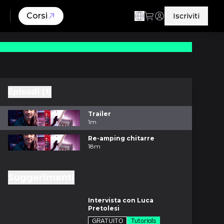
Corsi
Iscriviti
Episodi (1)
Trailer
1m
Re-amping chitarre
18m
Suggerimenti
m
Intervista con Luca
Pretolesi
GRATUITO
Tutorials