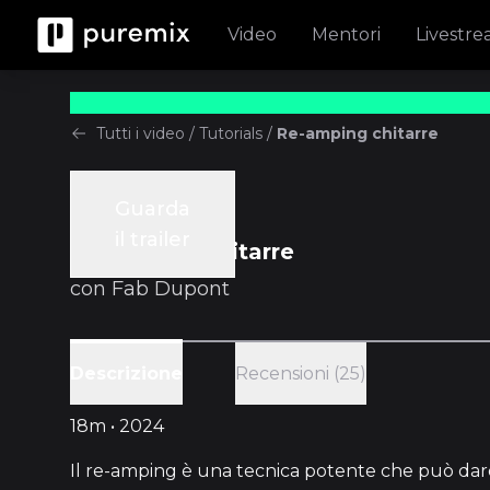
Video
Mentori
Livestr
Tutti i video
/
Tutorials
/
Re-amping chitarre
Guarda
Tutorials
il trailer
Re-amping chitarre
con
Fab Dupont
Recensioni (25)
Descrizione
18m • 2024
Il re-amping è una tecnica potente che può dare 