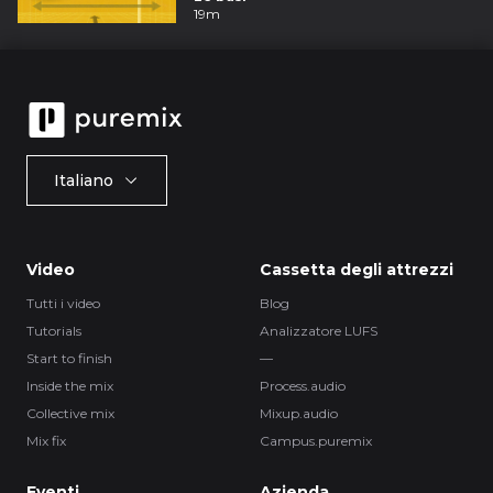
19m
Italiano
Video
Cassetta degli attrezzi
Tutti i video
Blog
Tutorials
Analizzatore LUFS
Start to finish
—
Inside the mix
Process.audio
Collective mix
Mixup.audio
Mix fix
Campus.puremix
Eventi
Azienda