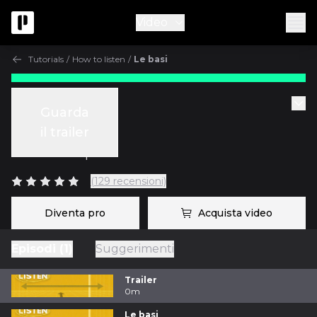
Video
Tutorials
/
How to listen
/
Le basi
Tutorials
Guarda
Le basi
il trailer
con
Fab Dupont
(129 recensioni)
Diventa pro
Acquista video
Episodi (1)
Suggerimenti
Trailer
0m
Le basi