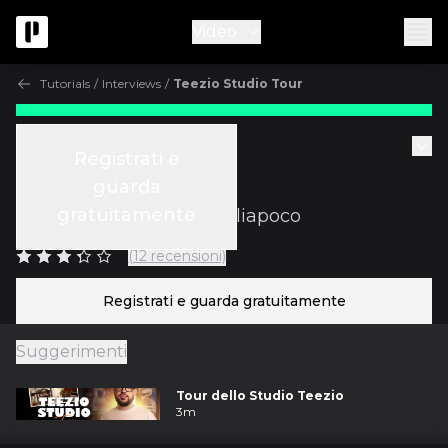
Video
Tutorials
/
Interviews
/
Teezio Studio Tour
Gratuito
Tutorials
Registrati e
Teezio Studio Tour
guarda
gratuitamente
con
Patrizio "Teezio" Pigliapoco
(12 recensioni)
Registrati e guarda gratuitamente
Suggerimenti
Tour dello Studio Teezio
3m