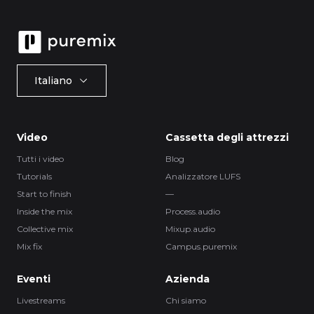
Italiano
Video
Cassetta degli attrezzi
Tutti i video
Blog
Tutorials
Analizzatore LUFS
Start to finish
—
Inside the mix
Process.audio
Collective mix
Mixup.audio
Mix fix
Campus.puremix
Eventi
Azienda
Livestreams
Chi siamo