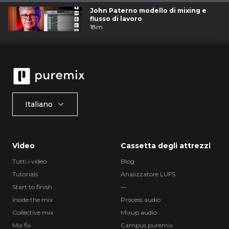
John Paterno modello di mixing e
flusso di lavoro
18m
Italiano
Video
Cassetta degli attrezzi
Tutti i video
Blog
Tutorials
Analizzatore LUFS
Start to finish
—
Inside the mix
Process.audio
Collective mix
Mixup.audio
Mix fix
Campus.puremix