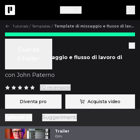
Video
Tutorials
/
Templates
/
Template di missaggio e flusso di lavoro di John Paterno
Tutorials
Guarda
Template di missaggio e flusso di lavoro di
il trailer
John Paterno
con
John Paterno
(12 recensioni)
Diventa pro
Acquista video
Episodi (1)
Suggerimenti
Trailer
0m