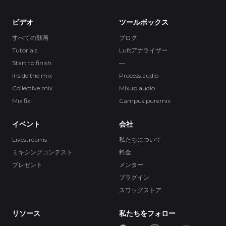
ビデオ
ツールボックス
すべての動画
ブログ
Tutorials
Lufsアナライザー
Start to finish
—
Inside the mix
Process.audio
Collective mix
Mixup.audio
Mix fix
Campus.puremix
イベント
会社
Livestreams
私たちについて
ミキシングコンテスト
料金
プレゼント
メンター
プラグイン
スワッグストア
リソース
私たちをフォロー