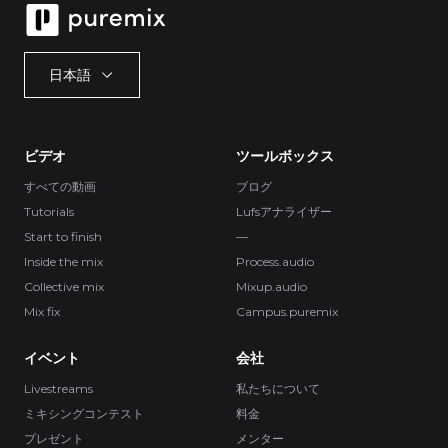
日本語
ビデオ
ツールボックス
すべての動画
ブログ
Tutorials
Lufsアナライザー
Start to finish
—
Inside the mix
Process.audio
Collective mix
Mixup.audio
Mix fix
Campus.puremix
イベント
会社
Livestreams
私たちについて
ミキシングコンテスト
料金
プレゼント
メンター