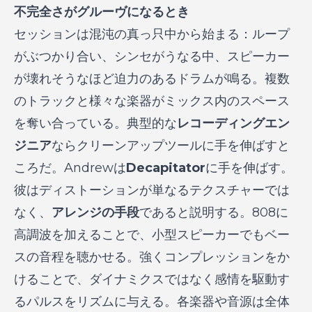
不完全さがグルーヴになるとき
セッションは混沌の真っ只中から始まる：ループ
がぶつかり合い、シンセがうなる中、スピーカー
が壊れそうなほど迫力のあるドラムが鳴る。複数
のトラックと様々な楽器がミックス内のスペース
を奪い合っている。典型的な
レコーディングエン
ジニア
ならクリーンアップツールに手を伸ばすと
ころだ。Andrewは
Decapitator
に手を伸ばす。
彼はディストーションが単なるテクスチャーでは
なく、
アレンジの手段
であると説明する。808に
高調波を加えることで、小型スピーカーでもベー
スの音程を聴かせる。強くコンプレッションをか
けることで、ダイナミクスではなく感情を駆動す
るパルスをリズムに与える。各楽器や音源は全体