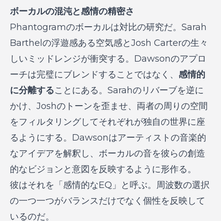
ボーカルの混沌と感情の精密さ
Phantogramの
ボーカル
は対比の研究だ。Sarah
Barthelの浮遊感ある空気感とJosh Carterの生々
しいミッドレンジが衝突する。Dawsonのアプロ
ーチは完璧にブレンドすることではなく、
感情的
に分離する
ことにある。Sarahのリバーブを逆に
かけ、Joshのトーンを歪ませ、両者の周りの空間
をフィルタリングしてそれぞれが独自の世界に座
るようにする。Dawsonはアーティストの音楽的
なアイデアを解釈し、ボーカルの音を彼らの創造
的なビジョンと意図を反映するように形作る。
彼はそれを「感情的な
EQ
」と呼ぶ。周波数の選択
の一つ一つがバランスだけでなく個性を反映して
いるのだ。