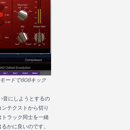
VCAモードで808キック
い音にしようとするの
コンテクストから切り
はトラック同士を一緒
はるかに良いのです。