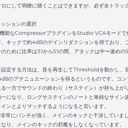
ソロにして明瞭に聴くことはできますが、必ず全トラッ
レッションの選択
機能なCompressorプラグインをStudio VCAモー
す。キックで約4dBのゲインリダクションを得ており、
のために比率は3:1から5:1の間、アタックは中〜速めの
設定する方法は、音を再生してThresholdを動かし
4dBのアテニュエーションを得るというものです。コ
る一方でサウンドの終わり（サステイン）が持ち上がりま
均一になり、ロングサステインのノートと単純なサイン
ラインとよりマッチするようになると言います。
が非常にパンチが強く、メインのキックと干渉していま
になり、メインのキックの邪魔をしなくなっています。