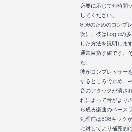
必要に応じて短時間
してください。
808のためのコンプ
次に、彼はLogicの多
した方法を説明しま
通常目指す値です。そ
た。
彼がコンプレッサーを
するところで止め、-
音のアタックが潰され
れによって音がより
ら成る楽曲のベース
処理前は808キック
に対してより補完的