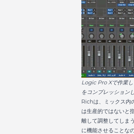
Logic Pro Xで作
をコンプレッション
Richは、ミックス
は生産的ではないと
離して調整してしま
に機能させることな