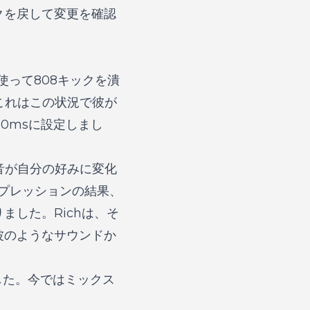
クを戻して変更を確認
ドで使って808キックを潰
これはこの状況で彼が
50msに設定しまし
、音が自分の好みに変化
ンプレッションの結果、
した。Richは、そ
波のようなサウンドか
した。今ではミックス