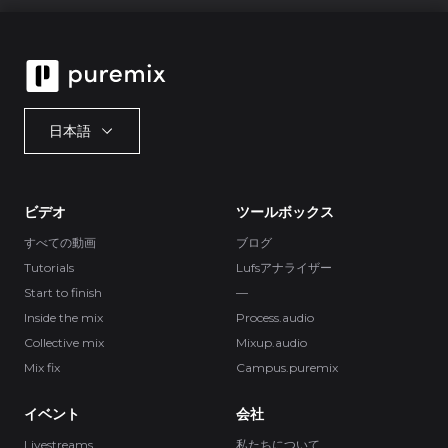
日本語
ビデオ
ツールボックス
すべての動画
ブログ
Tutorials
Lufsアナライザー
Start to finish
—
Inside the mix
Process.audio
Collective mix
Mixup.audio
Mix fix
Campus.puremix
イベント
会社
Livestreams
私たちについて