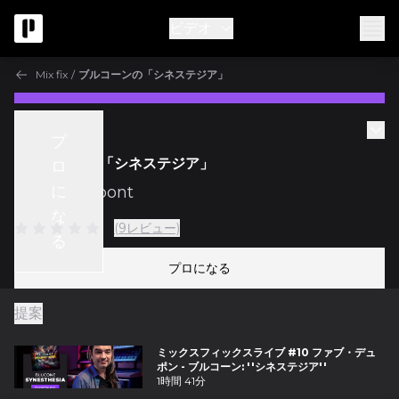
ビデオ
Mix fix
/
ブルコーンの「シネステジア」
Mix Fix
プ
ブルコーンの「シネステジア」
ロ
に
w/
Fab Dupont
な
(9レビュー)
る
プロになる
提案
ミックスフィックスライブ #10 ファブ・デュ
ポン - ブルコーン: ''シネステジア''
1時間 41分