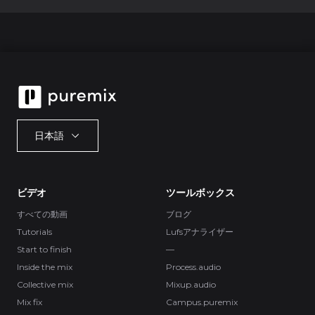
日本語
ビデオ
ツールボックス
すべての動画
ブログ
Tutorials
Lufsアナライザー
Start to finish
—
Inside the mix
Process.audio
Collective mix
Mixup.audio
Mix fix
Campus.puremix