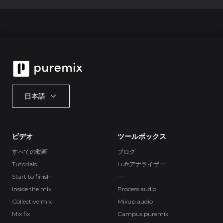
日本語
ビデオ
ツールボックス
すべての動画
ブログ
Tutorials
Lufsアナライザー
Start to finish
—
Inside the mix
Process.audio
Collective mix
Mixup.audio
Mix fix
Campus.puremix