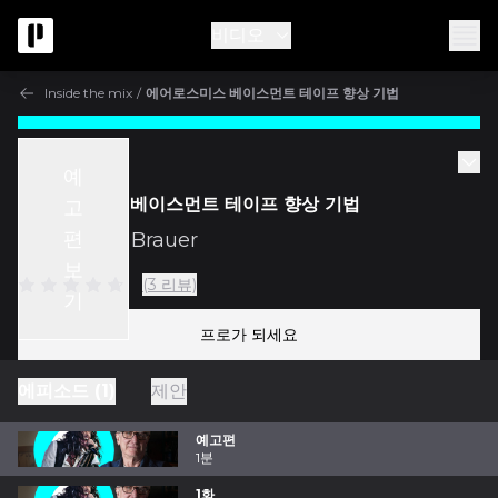
비디오
Inside the mix
/
에어로스미스 베이스먼트 테이프 향상 기법
Inside the mix
예
에어로스미스 베이스먼트 테이프 향상 기법
고
편
w/
Michael Brauer
보
(3 리뷰)
기
프로가 되세요
에피소드 (1)
제안
예고편
1분
1화