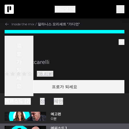
비디오
Inside the mix
/
알라니스 모리셰트 '가디언'
Inside the mix
프
에피소드 1
로
가
w/
Joe Chiccarelli
되
(18 리뷰)
세
요
프로가 되세요
에피소드 (2)
장
제안
예고편
0분
에피소드 1