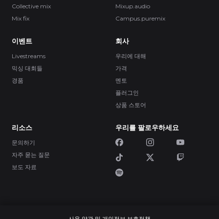
Collective mix
Mixup.audio
Mix fix
Campus.puremix
이벤트
회사
Livestreams
우리에 대해
믹싱 대회들
가격
경품
멘토
플러그인
상품 스토어
리소스
우리를 팔로우하세요
문의하기
자주 묻는 질문
보도 자료
사용 약관 및 개인정보 보호정책