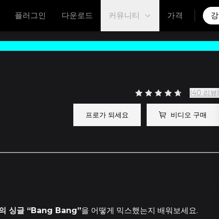
플러그인
다운로드
커뮤니티
가격
강
(40 리뷰)
프로가 되세요
비디오 구매
 싱글 “Bang Bang”
을 어떻게 믹스했는지 배워보세요.
2 에피소