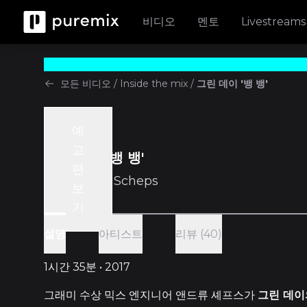
비디오
멘토
Livestreams
모든 비디오
/
Inside the mix
/
그린 데이 '뱅 뱅'
예
Inside the mix
고
그린 데이 '뱅 뱅'
편
w/
Andrew Scheps
보
기
아티스트
리뷰 (40)
설명
1시간 35분 • 2017
그래미 수상 믹스 엔지니어 앤드류 셰프스가
그린 데이의