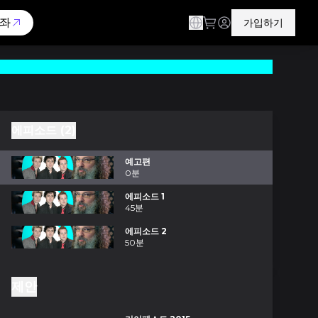
좌
가입하기
에피소드 (2)
예고편
0분
에피소드 1
45분
에피소드 2
50분
제안
드