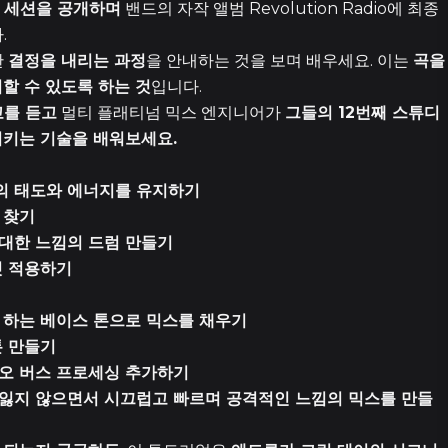
 세션을 공개하며
밴드의 자작 앨범 Revolution Radio에 최종
.
22 에피소
한
결정을 내리는 과정
을 안내하는 것을 보며 배우세요. 이는
곡을
할 수 있도록 하는 것
입니다.
교를 듣고
멀티 플래티넘 믹스 엔지니어가
그들의 12번째 스튜디
시키는 기술을 배워보세요.
22
의 태도와 에너지를 유지하기
2 에피소
 찾기
대한 느낌의 드럼 만들기
4 에피소
릿 적용하기
 하는 베이스 톤으로 믹스를 채우기
6 에피소
톤 만들기
오 버스 프로세싱 추가하기
잃지 않으면서 시끄럽고 빠르며 공격적인 느낌의 믹스를 만들
13