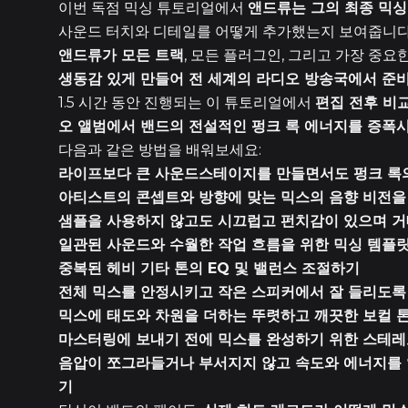
이번 독점 믹싱 튜토리얼에서
앤드류는 그의 최종 믹싱
사운드 터치와 디테일를 어떻게 추가했는지 보여줍니다
앤드류가 모든 트랙
, 모든 플러그인, 그리고 가장 중요
생동감 있게 만들어 전 세계의 라디오 방송국에서 준비
1.5 시간 동안 진행되는 이 튜토리얼에서
편집 전후 비
오 앨범에서 밴드의 전설적인 펑크 록 에너지를 증폭
다음과 같은 방법을 배워보세요:
라이프보다 큰 사운드스테이지를 만들면서도 펑크 록
아티스트의 콘셉트와 방향에 맞는 믹스의 음향 비전을
샘플을 사용하지 않고도 시끄럽고 펀치감이 있으며 거
일관된 사운드와 수월한 작업 흐름을 위한 믹싱 템플
중복된 헤비 기타 톤의 EQ 및 밸런스 조절하기
전체 믹스를 안정시키고 작은 스피커에서 잘 들리도록
믹스에 태도와 차원을 더하는 뚜렷하고 깨끗한 보컬 
마스터링에 보내기 전에 믹스를 완성하기 위한 스테레
음압이 쪼그라들거나 부서지지 않고 속도와 에너지를 
기