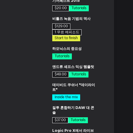
기어페스트 2015
$20.00
Tutorials
드
비틀즈 녹음 기법의 역사
$129.00
1 무료 에피소드
Start to finish
분
하모닉스의 중요성
Tutorials
드
앤드류 셰프스 믹싱 템플릿
$49.00
Tutorials
드
데이비드 쿠쉬너 "데이라이
트"
Inside the mix
드
질투 혼합하기 DAW 대 콘
솔
$37.00
Tutorials
분
Logic Pro X에서 라이브