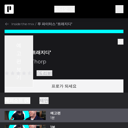
비디오
Inside the mix
/
푸 파이터스 '트래지디'
Inside the mix
예
푸 파이터스 '트래지디'
고
편
w/
Darrell Thorp
보
(16 리뷰)
기
프로가 되세요
에피소드 (5)
제안
예고편
1분
1부