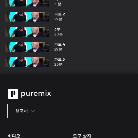
31분
파트 2
27분
3부
20분
파트 4
29분
파트 5
26분
한국어
비디오
도구 상자