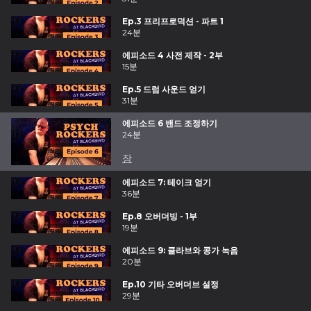
Ep.3 프리프로덕션 - 파트 1
24분
에피소드 4 사전 제작 - 2부
15분
Ep.5 드럼 사운드 얻기
31분
에피소드 6 밴드 조정하기
24분
장
에피소드 7: 테이크 얻기
36분
Ep.8 오버더빙 - 1부
19분
에피소드 9: 클라브와 콩가 녹음
20분
Ep.10 기타 오버더브 설정
29분