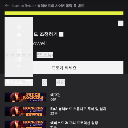
Start to finish
/
블랙버드의 사이키델릭 록 밴드
Start to finish
프
에피소드 6 밴드 조정하기
로
가
w/
Vance Powell
되
(59 리뷰)
세
요
프로가 되세요
에피소드 (35)
장
제안
예고편
0분
Ep.1 블랙버드 스튜디오 투어 및 설치
23분
에피소드 2: 프리 프로덕션 설정
31분