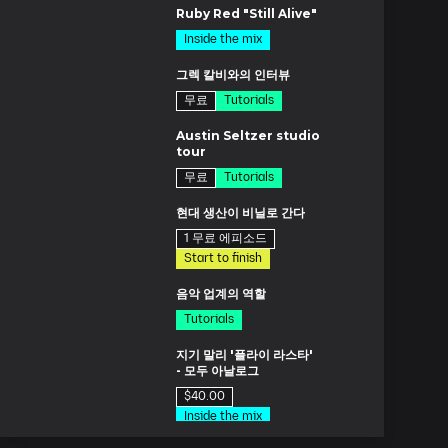
Ruby Red "Still Alive"
Inside the mix
1분
그렉 칼비와의 인터뷰
무료
Tutorials
분
Austin Seltzer studio
tour
무료
Tutorials
드
현대 생산이 비닐로 간다
1 무료 에피소드
Start to finish
드
음악 업계의 역할
Tutorials
드
지기 말리 '플라이 라스타'
- 모두 아날로그
$40.00
Inside the mix
1분