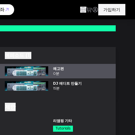
좌
가입하기
에피소드 (1)
예고편
0분
DJ 에디트 만들기
15분
제안
분
리앰핑 기타
Tutorials
드