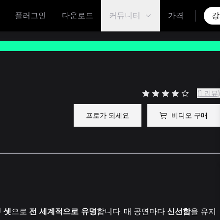
플러그인
다운로드
커뮤니티
가격
강
(1 리뷰)
프로가 되세요
비디오 구매
18
 셋
으로
전 세계적으로 유명
합니다. 매 공연마다
신선함
을 유지
2 에피소