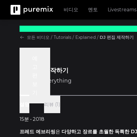
비디오
멘토
Livestreams
모든 비디오
/
Tutorials
/
Explained
/
DJ 편집 제작하기
예
Tutorials
고
DJ 편집 제작하기
편
w/
Fred Everything
보
기
리뷰 (1)
설명
15분 • 2018
프레드 에브리씽
은
다양하고 장르를 초월한
독특한 DJ