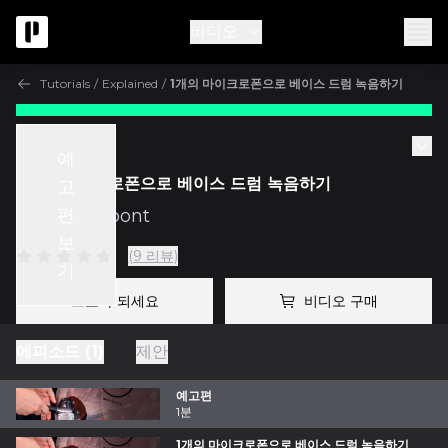
비디오
Tutorials
/
Explained
/
1개의 마이크로폰으로 베이스 드럼 녹음하기
Tutorials
예
1개의 마이크로폰으로 베이스 드럼 녹음하기
고
편
w/
Fab Dupont
보
(9 리뷰)
기
프로가 되세요
비디오 구매
에피소드 (1)
제안
예고편
1분
1개의 마이크로폰으로 베이스 드럼 녹음하기