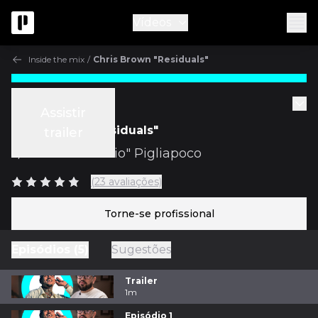
Vídeos
Inside the mix
/
Chris Brown "Residuals"
Inside the mix
Assistir
Chris Brown "Residuals"
trailer
c/
Patrizio "Teezio" Pigliapoco
(23 avaliações)
Torne-se profissional
Episódios (5)
Sugestões
Trailer
1m
Episódio 1