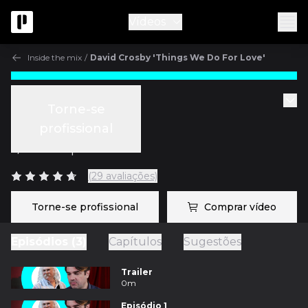
Vídeos
Inside the mix
/
David Crosby 'Things We Do For Love'
Inside the mix
Torne-se
Episódio 2
profissional
c/
Fab Dupont
(29 avaliações)
Torne-se profissional
Comprar vídeo
Episódios (3)
Capítulos
Sugestões
Trailer
0m
Episódio 1