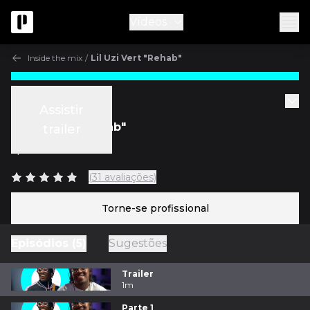
Vídeos
Inside the mix
/
Lil Uzi Vert "Rehab"
Inside the mix
Assistir
Lil Uzi Vert "Rehab"
trailer
c/
Ben Thomas
(31 avaliações)
Torne-se profissional
Episódios (5)
Sugestões
Trailer
1m
Parte 1