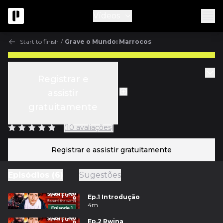
Vídeos
Start to finish
/
Grave o Mundo: Marrocos
Gratuito
Start to finish
Registrar e
Ep.5 Folclore Tamnougalt
assistir
gratuitamente
c/
Simon & Greg
(10 avaliações)
Registrar e assistir gratuitamente
Episódios (6)
Sugestões
Ep.1 Introdução
4m
Ep.2 Rwina