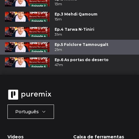
13m
Ep.3 Mehdi Qamoum
15m
Ep.4 Tarwa N-Tiniri
31m
Ep.5 Folclore Tamnougalt
21m
Ep.6 As portas do deserto
47m
Português
Vídeos
Caixa de ferramentas