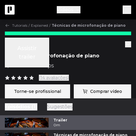
Vídeos
Tutorials
/
Explained
/
Técnicas de microfonação de piano
Tutorials
Assistir
Técnicas de microfonação de piano
trailer
c/
Andrew Scheps
(14 avaliações)
Torne-se profissional
Comprar vídeo
Episódios (1)
Sugestões
Trailer
0m
Técnicas de microfonação de piano