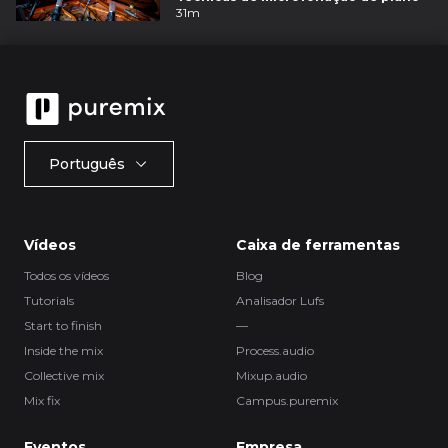
31m
Português
Vídeos
Caixa de ferramentas
Todos os vídeos
Blog
Tutorials
Analisador Lufs
Start to finish
—
Inside the mix
Process.audio
Collective mix
Mixup.audio
Mix fix
Campus.puremix
Eventos
Empresa